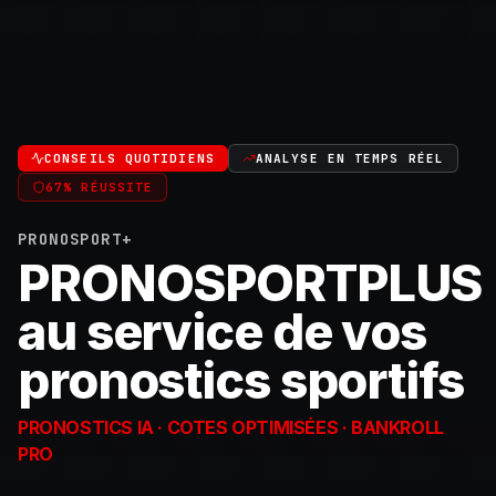
CONSEILS QUOTIDIENS
ANALYSE EN TEMPS RÉEL
67
% RÉUSSITE
PRONOSPORT+
PRONOSPORTPLUS
au service de vos
pronostics sportifs
PRONOSTICS IA · COTES OPTIMISÉES · BANKROLL
PRO